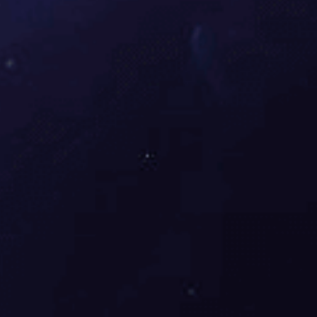
成为链主企业
投融资
海外业务
里项目
INVESTMENT
OVERSEAS
BUSINESS