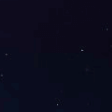
集聚区项目