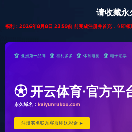
首页
党的