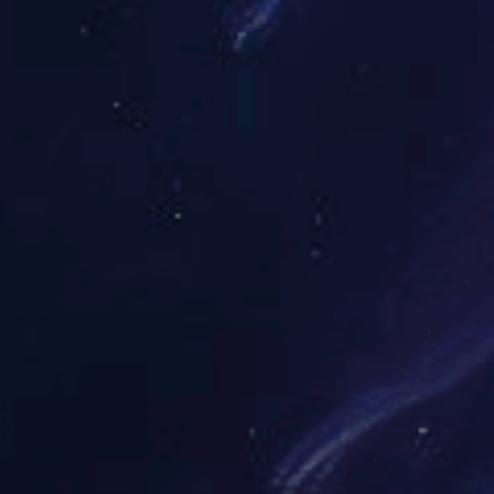
更多内容 >>