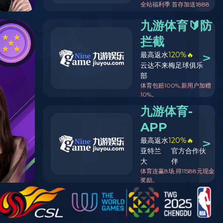
员会第五次全体会议上发表重要讲话。中国共产党第二十
作题为《以更高标准、更实举措推进全面从严治党，为实现
告。