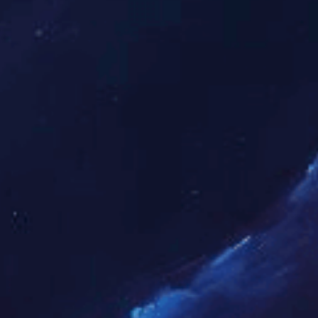
验室集聚区农科院片区项目
蒋涤非调研湖南建投四建集团中国计量科学研究院长沙基地一期工程建设项目