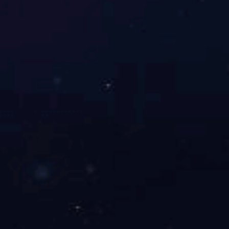
水利水运
地 产