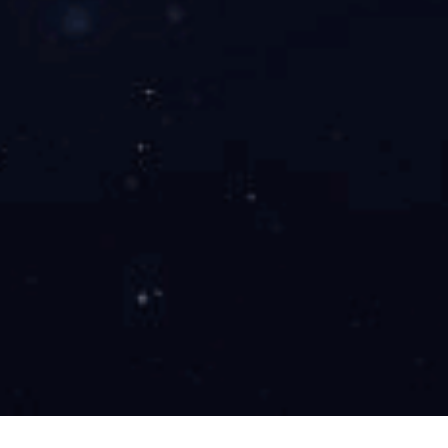
2月5日，郴州市委副书记、市长阚保勇再次调研该项