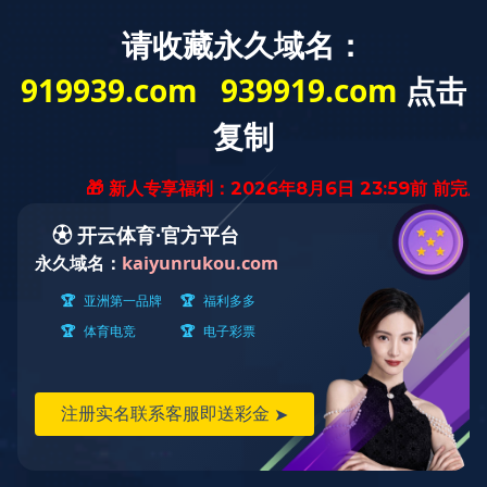
首页
安博足球_安博体育官方网站
安博足球_安博体育官方网站
信息公开
业务领域
集团要闻
基层动态
生产经营
媒体关注