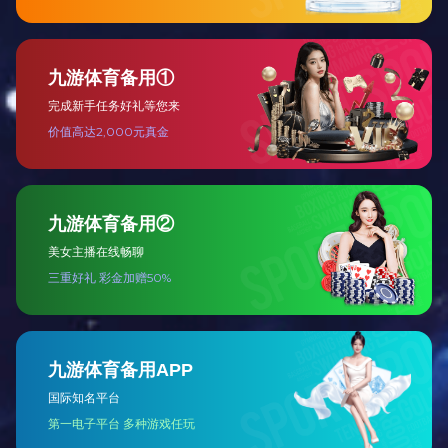
当前，湖南建投·裕后里项目作为裕后街“一江两岸 两
量，打造项目亮点，全力确保以最佳面貌按期亮相旅发大会
城市。
苏仙区、裕后街管委会及项目有关负责人参加调研。
湖南建投·裕后里
湖南建投·裕后里项目是第二届湖南旅游发展大会的