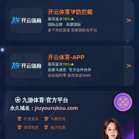
当
祝贺！湖南建投集团多
时间：2025
6月30日，湖南省国资委系统“两优一先”表彰大会暨
资委党委书记、主任肖文伟出席并讲话，集团党委书记、董
此次大会，集团共有18个党组织被授予“湖南省国资委系
作者”，15名党员被授予“湖南省国资委系统优秀共产党员
诠释担当、践行使命，在平凡岗位上淬炼出不凡业绩。