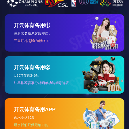
大会现场，集团分享了“建投有我 我必建功”党建品牌成
理、管好每个项目“双管行动”和推进“两融三强四提升”党
生动实践。