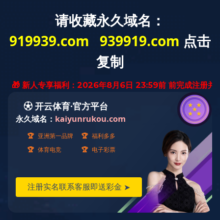
首页
安博足球_安博体育官方网站
安博足球_安博体育官方网站
信息公开
业务领域
集团要闻
基层动态
生产经营
媒体关注