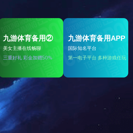
团审计部党支部，在马栏山创意中心组织开展了“一月