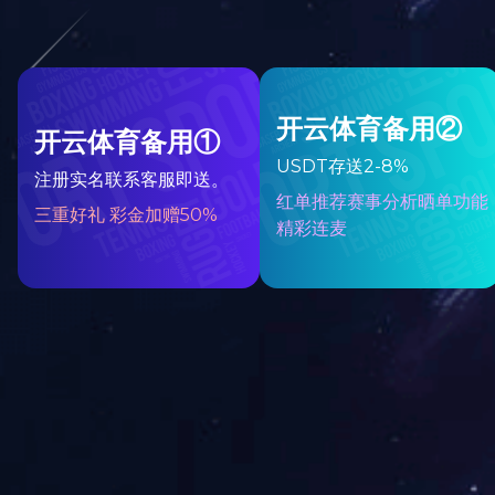
近日，为深入学习贯彻党的二十届三中全会精神
一课一片一实践”联合主题党日活动。集团党委委员