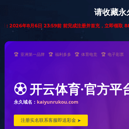
首页
党的