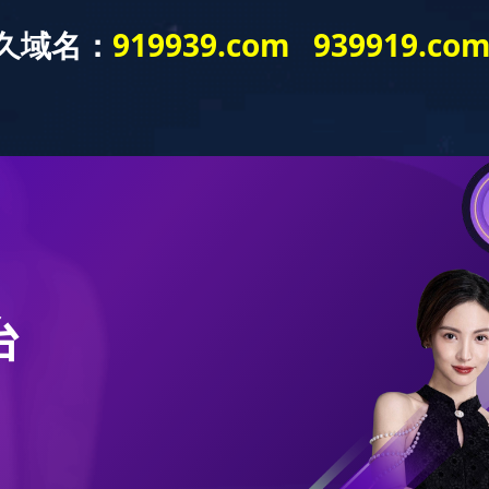
安博足球_安博体育官方网站
安博足球_安博体育官
建设
企业文化
科技创新