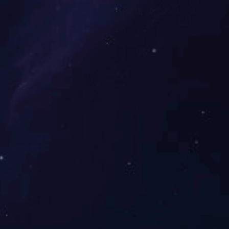
度履行“一岗双责”工作情况及成效，全面检视存在的问题不足，共
发展。
了下步举措”，点评中，蔡典维既肯定成绩指出不足，也提出建议
明书记在省属国有企业专题调研座谈会上的讲话精神，重点抓好
为统领，强化理论武装，持续深入学习习近平新时代中国特
委巡视组工作要求，切实抓好巡视整改工作，坚持问题导向
融三强四提升”党建工作体系走深走实，进一步强化基层党组
世界一流建设投资企业”为战略目标，围绕主责主业，抢抓行