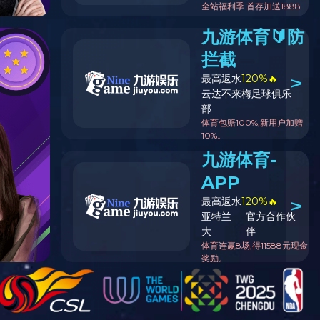
博体育官方网站
安博足球_安博体育官方网站
集团要闻
工作责任情况述职会