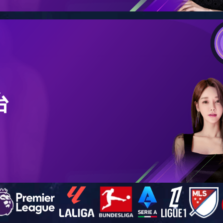
媒体关注
报刊杂志
当前位置：
安博足球_安
党委班子成员2023年度履行党建
时间：2024-02-08 11:27:05