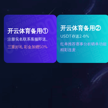
2月7日，湖南建投集团党委书记、董事长蔡典维