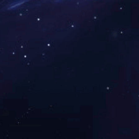
此次会议总结回顾了集团党委班子成员2023年
向纵深发展，切实以高质量党建引领保障集团高质量
“大家准备充分，实事求是、直面问题，也明确
的二十届二中全会精神、省委十二届五次全会和沈晓
一是要
凝神聚魂强化政治建设
。
要
以政治建设
实上下功夫，不断提高政治
“三力”。
二是要
强化担当抓好巡视整改
。
要
严格按照省
实效，做到立行立改、系统整改、标本兼治
。
三是要
创新融合打造党建品牌
。持续深化
“两
建投特色的
“大党建”工作格局。
四是要
坚定不移推进高质量发展
。
要
以建设
“