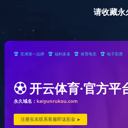
首页
党的