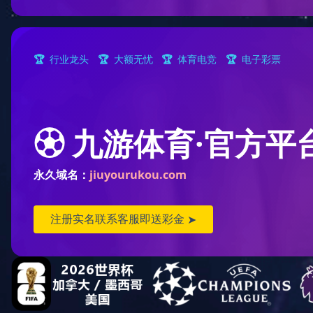
集团要闻
基层动态
生产经营
湖南建投集团召开