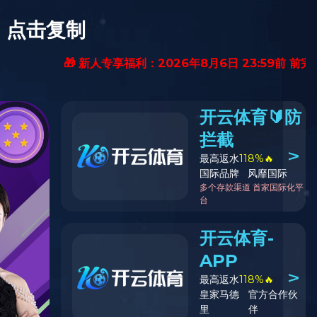
中文
|
English
方网站
信息公开
业务领域
精品工程