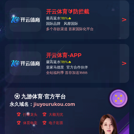
当
喜报 | 湖南建投集团党群
时间：2024
8月1日，湖南省思想政治工作研究会第十七次会员代
南建投集团党群综合部荣获“湖南省思想政治工作先进单位”
加会议并领奖。