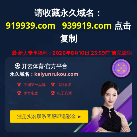
首页
安博足球_安博体育官方网站
安博足球_安博体育官方网站
信息公开
业务领域
集团要闻
基层动态
生产经营
媒体关注