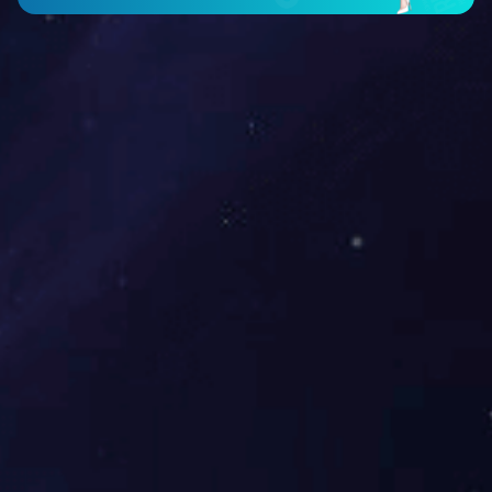
王道席表示，湖南高度重视对非合作，依托中非经贸博
此次签署合作框架协议，湖南将全力支持双方在此框架下推