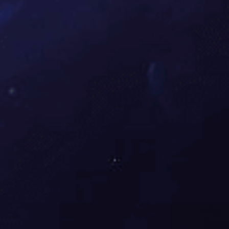
个项目党支部结合工程建设实际，扎实开展“一月一课一片
片一实践”活动时，明确规定党支部在开展月度集中学习研
员开展“一月一课一片一实践”活动，确保活动开展常态