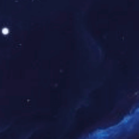
6月20日，中国施工企业管理协会副会长、集团党委书记、董事长蔡
果交流会”，并作题为《建设施工企业党建提质增效的实践与体会
记、党务工作者近200人现场参会，5万余人线上参会。会议发布了
23年工程建设企业党建工作最佳案例”。
MORE
湖南建投集团召开主题教育领导小组会议
2023-06-17 14:25:29
集团主题教育领导小组成员参加会议。会议传达学习了6月7日省委
平新时代中国特色社会主义思想主题教育工作推进会上的讲话精神
的汇报，并研究部署下步工作安排。
MORE