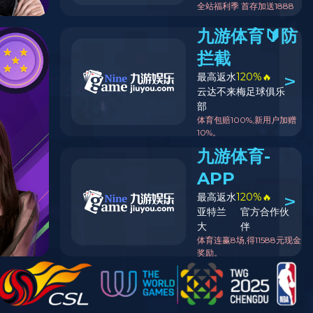
：
安博足球_安博体育官方网站
党的建设
党建工作