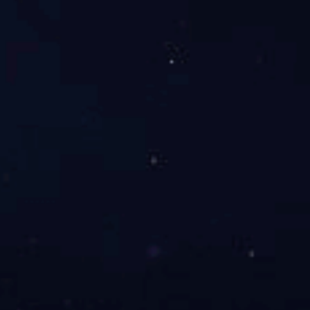
深入
教育主题教育和大兴调查研究决策部署，按照省委和集团
题导向、目标导向、结果导向，在全司迅速兴起调查研究