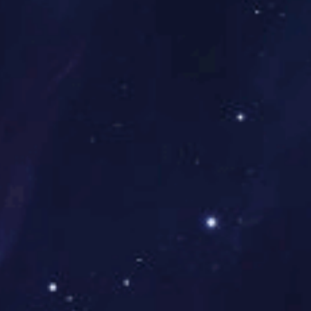
浓浓关怀暖人心！湖南建投集团开展“七一”走访慰
2023-07-08 11:10:04
在中国共产党成立102周年之际，湖南建投集团党委书记、董事长
导先后走访慰问集团生活困难党员、老党员、老干部代表，切实把
员致以崇高敬意和亲切问候。6月27日，在联旺公司困难党员常珍
的深切关怀和问候。蔡典维叮嘱老人家保重身体、保持乐观精神。
MORE
蔡典维出席中施协“2023年工程建设企业党建工作
2023-06-23 09:54:39